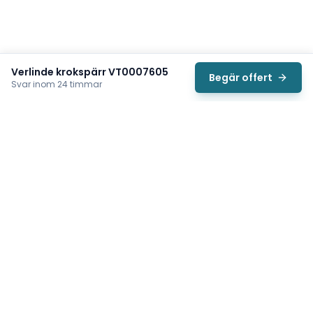
Verlinde krokspärr VT0007605
Begär offert
Svar inom 24 timmar
Svea
Vi hjälper svenska underhållsteam hitta rätt reservdelar till
traverser, telfrar, industriportar och hissar — så att
produktionen kan fortsätta rulla. Sedan 2009.