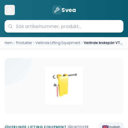
Svea
Öppna meny
Hem
Produkter
Verlinde Lifting Equipment
Verlinde krokspärr VT0007605
|
VERLINDE LIFTING EQUIPMENT
LINTELFER
English