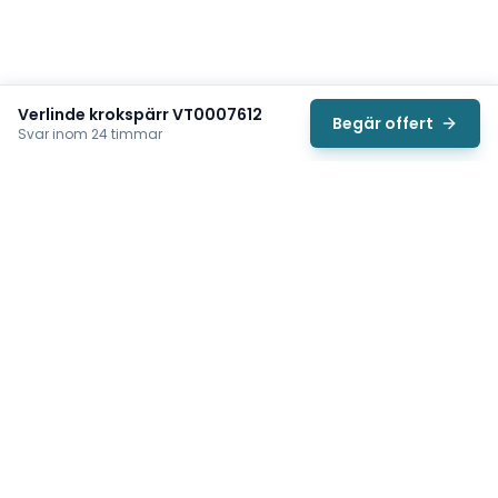
Verlinde krokspärr VT0007612
Begär offert
Svar inom 24 timmar
Svea
Vi hjälper svenska underhållsteam hitta rätt reservdelar till
traverser, telfrar, industriportar och hissar — så att
produktionen kan fortsätta rulla. Sedan 2009.