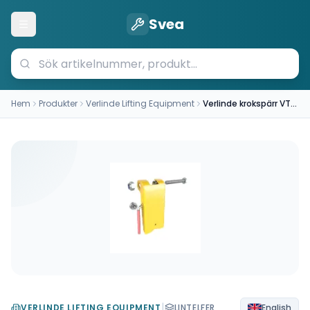
Svea
Öppna meny
Hem
Produkter
Verlinde Lifting Equipment
Verlinde krokspärr VT0007612
|
VERLINDE LIFTING EQUIPMENT
LINTELFER
English