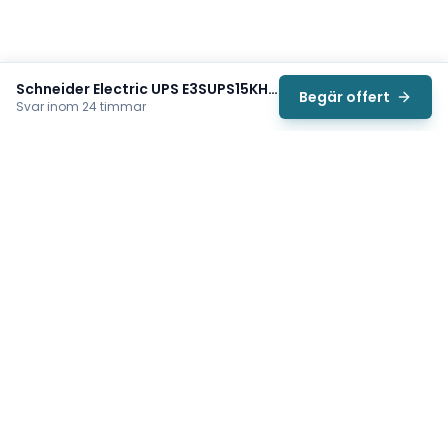
Schneider Electric UPS E3SUPS15KHB2
Begär offert
Svar inom 24 timmar
Svea
Vi hjälper svenska underhållsteam hitta rätt reservdelar till
traverser, telfrar, industriportar och hissar — så att
produktionen kan fortsätta rulla. Sedan 2009.
Org.nr: 559485-6410