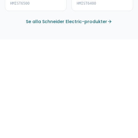
HMIST6500
HMIST6400
HMIST6500
HMIST6400
Se alla Schneider Electric-produkter