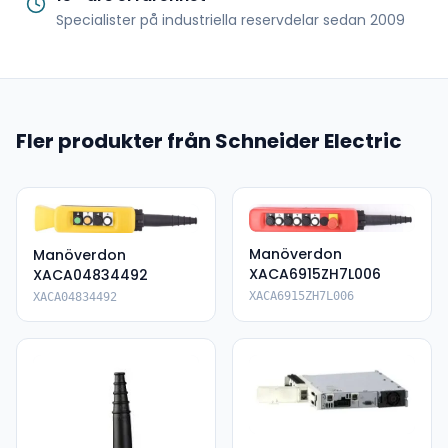
Specialister på industriella reservdelar sedan 2009
Fler produkter från Schneider Electric
Manöverdon
Manöverdon
XACA6915ZH7L006
XACA04834492
XACA6915ZH7L006
XACA04834492