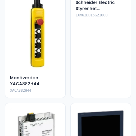
Schneider Electric
Styrenhet
LXM62DD15G21000
LXM62DD15G21000
Manöverdon
XACA882H44
XACA882H44