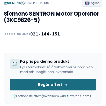
|
SIEMENS
GENERELL INDUSTRI
English
Siemens SENTRON Motor Operator
(3KC9826-5)
021-144-151
ARTIKELNUMMER
Få pris på denna produkt
Fyll i formuläret så återkommer vi inom 24h
med prisuppgift och leveranstid.
Begär offert
Kostnadsfri offert
Svar inom 24h
Leverans inom EU