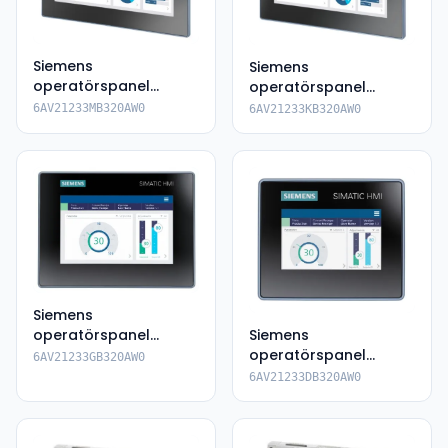
Siemens
Siemens
operatörspanel
operatörspanel
6AV2123-3MB32-
6AV2123-3KB32-0AW0
6AV21233MB320AW0
6AV21233KB320AW0
0AW0
Siemens
operatörspanel
Siemens
6AV2123-3GB32-
operatörspanel
6AV21233GB320AW0
0AW0
6AV2123-3DB32-0AW0
6AV21233DB320AW0