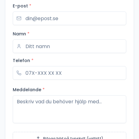
E-post
*
Namn
*
Telefon
*
Meddelande
*
Bifoga bild på typskylt (valfritt)