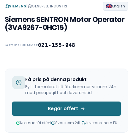
|
SIEMENS
GENERELL INDUSTRI
English
Siemens SENTRON Motor Operator
(3VA9267-0HC15)
021-155-948
ARTIKELNUMMER
Få pris på denna produkt
Fyll i formuläret så återkommer vi inom 24h
med prisuppgift och leveranstid.
Begär offert
Kostnadsfri offert
Svar inom 24h
Leverans inom EU