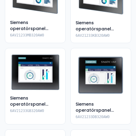
Siemens
Siemens
operatörspanel
operatörspanel
6AV2123-3MB32-
6AV2123-3KB32-0AW0
6AV21233MB320AW0
6AV21233KB320AW0
0AW0
Siemens
operatörspanel
Siemens
6AV2123-3GB32-
operatörspanel
6AV21233GB320AW0
0AW0
6AV2123-3DB32-0AW0
6AV21233DB320AW0