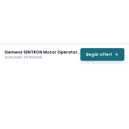
Siemens SENTRON Motor Operator (3VA9267-0HC15)
Begär offert
Svar inom 24 timmar
Svea