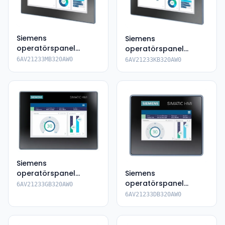
Siemens
Siemens
operatörspanel
operatörspanel
6AV2123-3MB32-
6AV2123-3KB32-0AW0
6AV21233MB320AW0
6AV21233KB320AW0
0AW0
Siemens
operatörspanel
Siemens
6AV2123-3GB32-
operatörspanel
6AV21233GB320AW0
0AW0
6AV2123-3DB32-0AW0
6AV21233DB320AW0