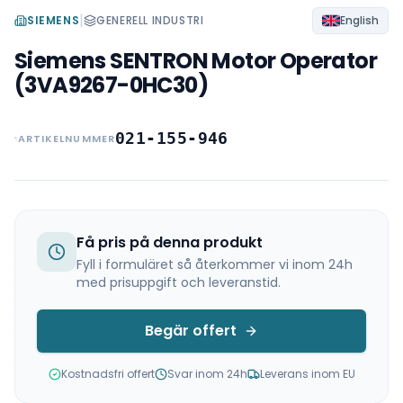
|
SIEMENS
GENERELL INDUSTRI
English
Siemens SENTRON Motor Operator
(3VA9267-0HC30)
021-155-946
ARTIKELNUMMER
Få pris på denna produkt
Fyll i formuläret så återkommer vi inom 24h
med prisuppgift och leveranstid.
Begär offert
Kostnadsfri offert
Svar inom 24h
Leverans inom EU