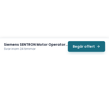
Siemens SENTRON Motor Operator (3VA9267-0HC30)
Begär offert
Svar inom 24 timmar
Svea