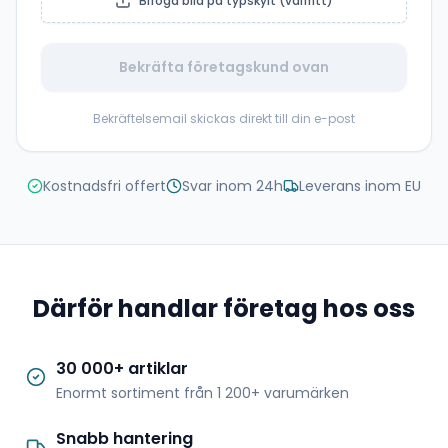
Bifoga bild på typskylt (valfritt)
Bekräfta företagskund ovan
Bekräftelsemail skickas direkt till din e-post
Kostnadsfri offert
Svar inom 24h
Leverans inom EU
Därför handlar företag hos oss
30 000+ artiklar
Enormt sortiment från 1 200+ varumärken
Snabb hantering