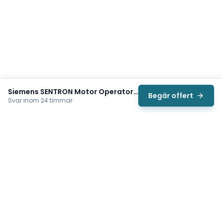
Siemens SENTRON Motor Operator (3VA9257-0HA10)
Begär offert
Svar inom 24 timmar
Svea