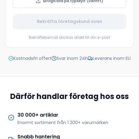
Bifoga bild på typskylt (valfritt)
Bekräfta företagskund ovan
Bekräftelsemail skickas direkt till din e-post
Kostnadsfri offert
Svar inom 24h
Leverans inom EU
Därför handlar företag hos oss
30 000+ artiklar
Enormt sortiment från 1 200+ varumärken
Snabb hantering