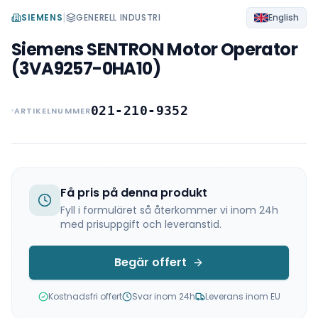
|
SIEMENS
GENERELL INDUSTRI
English
Siemens SENTRON Motor Operator
(3VA9257-0HA10)
021-210-9352
ARTIKELNUMMER
Få pris på denna produkt
Fyll i formuläret så återkommer vi inom 24h
med prisuppgift och leveranstid.
Begär offert
Kostnadsfri offert
Svar inom 24h
Leverans inom EU