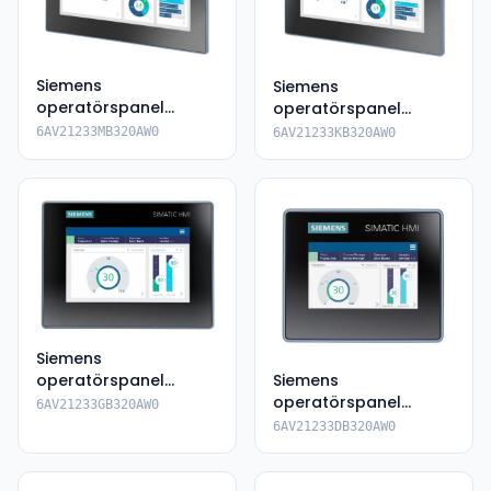
Siemens
Siemens
operatörspanel
operatörspanel
6AV2123-3MB32-
6AV2123-3KB32-0AW0
6AV21233MB320AW0
6AV21233KB320AW0
0AW0
Siemens
operatörspanel
Siemens
6AV2123-3GB32-
operatörspanel
6AV21233GB320AW0
0AW0
6AV2123-3DB32-0AW0
6AV21233DB320AW0