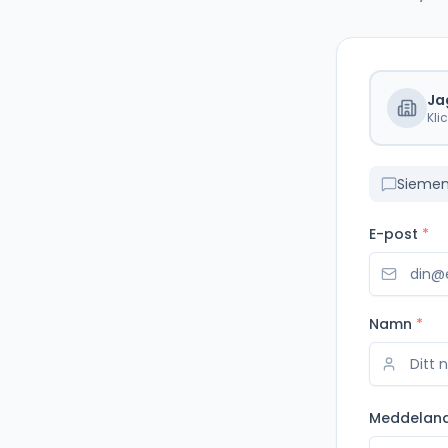
Ja
Kli
Siemen
E-post
*
Namn
*
Meddelan