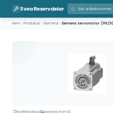
Svea Reservdelar
Hem
Produkter
Siemens
Siemens servomotor (1FK21
Kvalitetssäkrad
Leverans inom EU