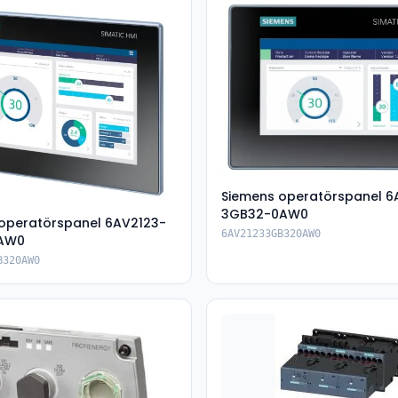
Siemens operatörspanel 6
3GB32-0AW0
operatörspanel 6AV2123-
6AV21233GB320AW0
AW0
B320AW0