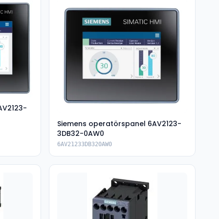
AV2123-
Siemens operatörspanel 6AV2123-
3DB32-0AW0
6AV21233DB320AW0