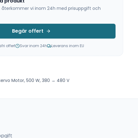
na produkt
 så återkommer vi inom 24h med prisuppgift och
Begär offert
ri offert
Svar inom 24h
Leverans inom EU
ervo Motor, 500 W, 380 → 480 V
pgift