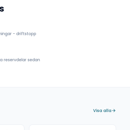
s
lningar - driftstopp
lla reservdelar sedan
Visa alla