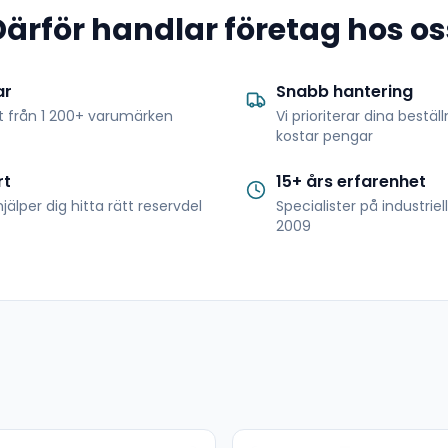
Därför handlar företag hos os
ar
Snabb hantering
t från 1 200+ varumärken
Vi prioriterar dina bestäl
kostar pengar
rt
15+ års erfarenhet
jälper dig hitta rätt reservdel
Specialister på industrie
2009