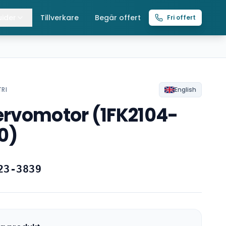
ider
Tillverkare
Begär offert
Fri offert
lla guider
raverser
ättingtelfrar
TRI
English
rvomotor (1FK2104-
intelfrar
0)
23-3839