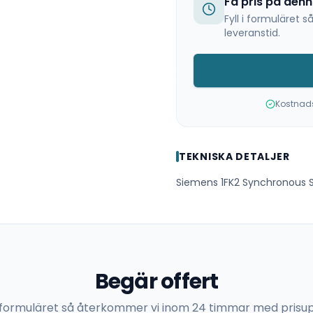
Få pris på den
Fyll i formuläret
leveranstid.
Kostnadsf
TEKNISKA DETALJER
Siemens 1FK2 Synchronous S
Begär offert
 i formuläret så återkommer vi inom 24 timmar med prisup