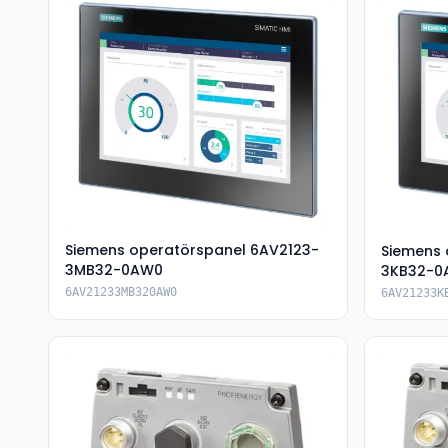
Siemens operatörspanel 6AV2123-
Siemens 
3MB32-0AW0
3KB32-0
6AV21233MB320AW0
6AV21233K