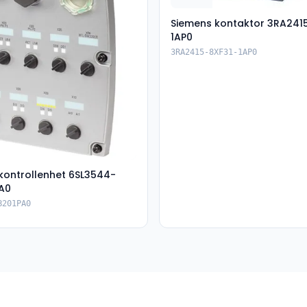
Siemens kontaktor 3RA241
1AP0
3RA2415-8XF31-1AP0
kontrollenhet 6SL3544-
A0
B201PA0