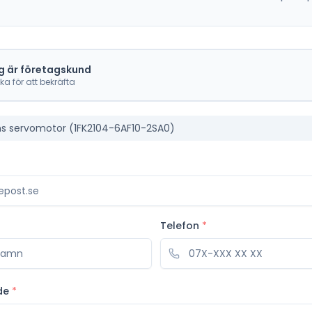
g är företagskund
cka för att bekräfta
s servomotor (1FK2104-6AF10-2SA0)
Telefon
*
de
*