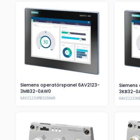
Siemens operatörspanel 6AV2123-
Siemens 
3MB32-0AW0
3KB32-0
6AV21233MB320AW0
6AV21233K