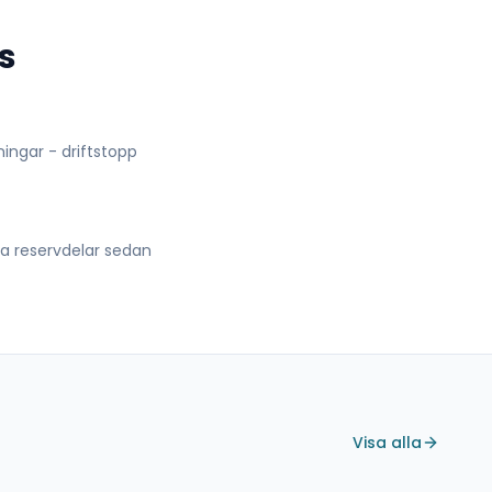
s
lningar - driftstopp
lla reservdelar sedan
Visa alla