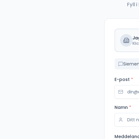
Fyll
Ja
Kli
Siemen
E-post
*
Namn
*
Meddelan