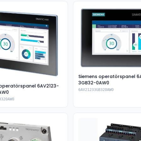
Siemens operatörspanel 6
3GB32-0AW0
operatörspanel 6AV2123-
6AV21233GB320AW0
AW0
B320AW0