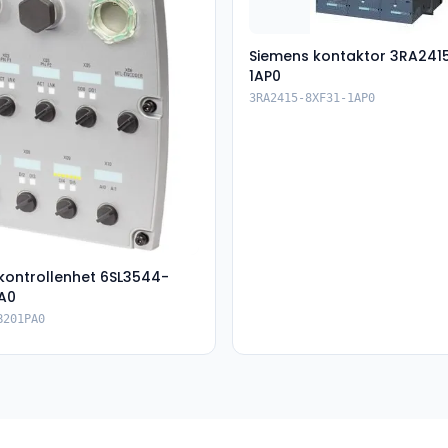
Siemens kontaktor 3RA241
1AP0
3RA2415-8XF31-1AP0
kontrollenhet 6SL3544-
A0
B201PA0