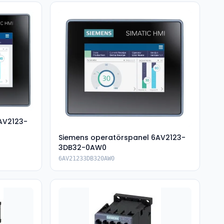
AV2123-
Siemens operatörspanel 6AV2123-
3DB32-0AW0
6AV21233DB320AW0