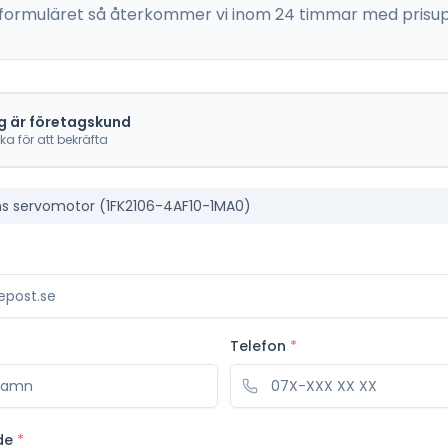
 i formuläret så återkommer vi inom 24 timmar med prisup
g är företagskund
cka för att bekräfta
s servomotor (1FK2106-4AF10-1MA0)
Telefon
*
de
*