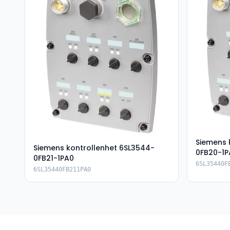
Siemens 
Siemens kontrollenhet 6SL3544-
0FB20-1P
0FB21-1PA0
6SL35440F
6SL35440FB211PA0