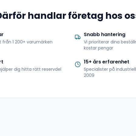
Därför handlar företag hos os
ar
Snabb hantering
t från 1 200+ varumärken
Vi prioriterar dina bestäl
kostar pengar
rt
15+ års erfarenhet
jälper dig hitta rätt reservdel
Specialister på industrie
2009