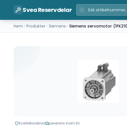
Svea Reservdelar
Hem
Produkter
Siemens
Siemens servomotor (1FK21
Kvalitetssäkrad
Leverans inom EU