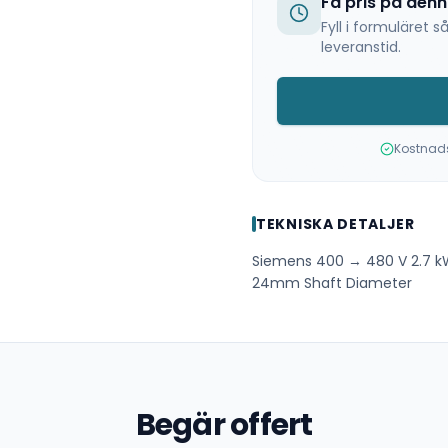
Få pris på den
Fyll i formuläret
leveranstid.
Kostnadsf
TEKNISKA DETALJER
Siemens 400 → 480 V 2.7 k
24mm Shaft Diameter
Begär offert