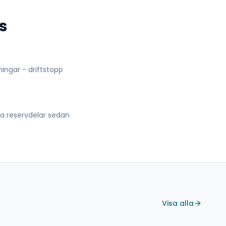
s
lningar - driftstopp
lla reservdelar sedan
Visa alla