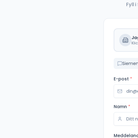
Fyll
Ja
Kli
Siemen
E-post
*
Namn
*
Meddelan