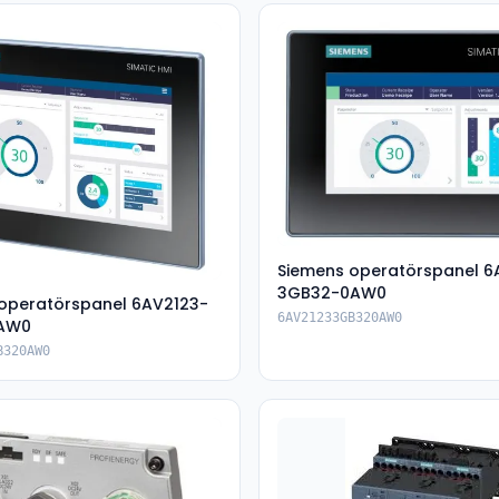
Siemens operatörspanel 6
3GB32-0AW0
operatörspanel 6AV2123-
6AV21233GB320AW0
AW0
B320AW0