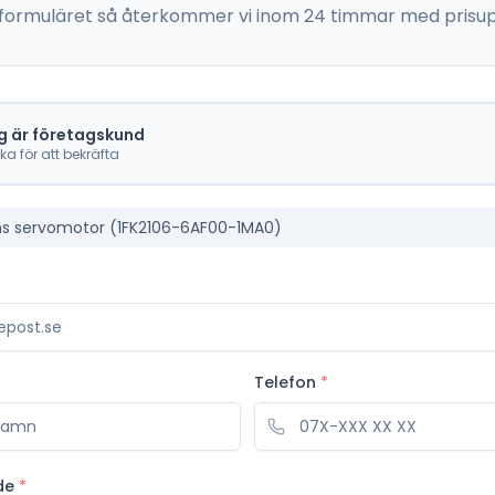
 i formuläret så återkommer vi inom 24 timmar med prisup
g är företagskund
cka för att bekräfta
s servomotor (1FK2106-6AF00-1MA0)
Telefon
*
de
*