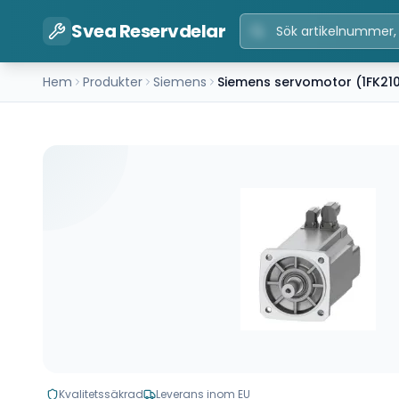
Svea Reservdelar
Hem
Produkter
Siemens
Siemens servomotor (1FK21
Kvalitetssäkrad
Leverans inom EU