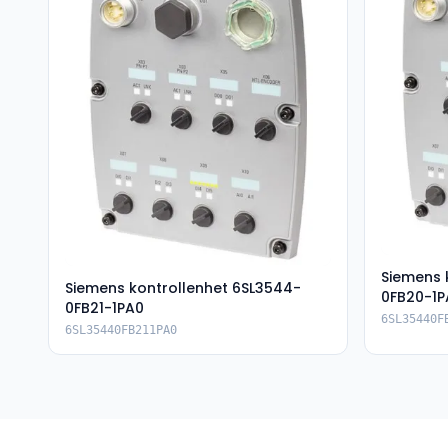
Siemens 
Siemens kontrollenhet 6SL3544-
0FB20-1P
0FB21-1PA0
6SL35440F
6SL35440FB211PA0