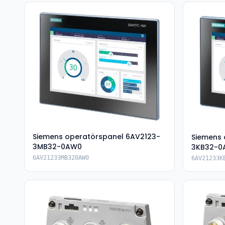
Siemens operatörspanel 6AV2123-
Siemens 
3MB32-0AW0
3KB32-0
6AV21233MB320AW0
6AV21233K