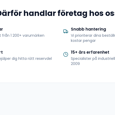
Därför handlar företag hos os
ar
Snabb hantering
t från 1 200+ varumärken
Vi prioriterar dina bestäl
kostar pengar
rt
15+ års erfarenhet
jälper dig hitta rätt reservdel
Specialister på industrie
2009