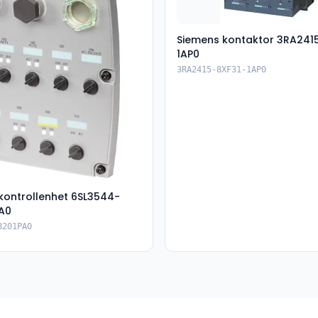
Siemens kontaktor 3RA241
1AP0
3RA2415-8XF31-1AP0
kontrollenhet 6SL3544-
A0
B201PA0