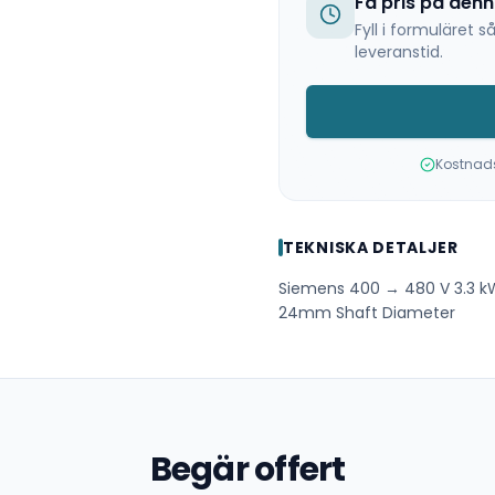
Få pris på den
Fyll i formuläret
leveranstid.
Kostnadsf
TEKNISKA DETALJER
Siemens 400 → 480 V 3.3 k
24mm Shaft Diameter
Begär offert