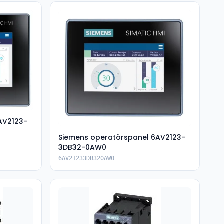
AV2123-
Siemens operatörspanel 6AV2123-
3DB32-0AW0
6AV21233DB320AW0