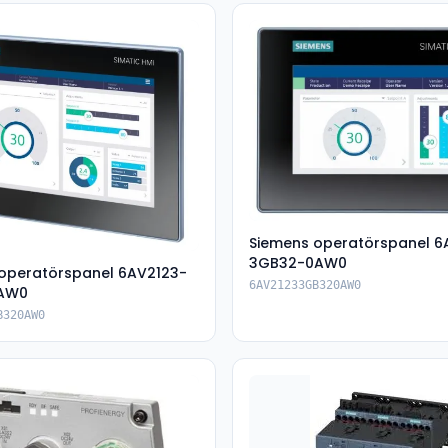
Siemens operatörspanel 6
3GB32-0AW0
operatörspanel 6AV2123-
6AV21233GB320AW0
AW0
B320AW0