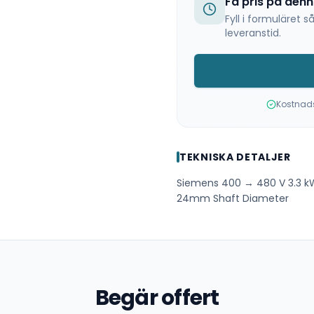
Få pris på den
Fyll i formuläret
leveranstid.
Kostnadsf
TEKNISKA DETALJER
Siemens 400 → 480 V 3.3 k
24mm Shaft Diameter
Begär offert