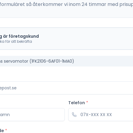
 i formuläret så återkommer vi inom 24 timmar med prisup
g är företagskund
cka för att bekräfta
s servomotor (1FK2106-6AF01-1MA0)
Telefon
*
de
*