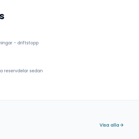
s
lningar - driftstopp
lla reservdelar sedan
Visa alla