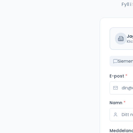
Fyll
Ja
Kli
Siemen
E-post
*
Namn
*
Meddelan