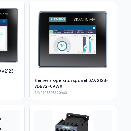
AV2123-
Siemens operatörspanel 6AV2123-
3DB32-0AW0
6AV21233DB320AW0