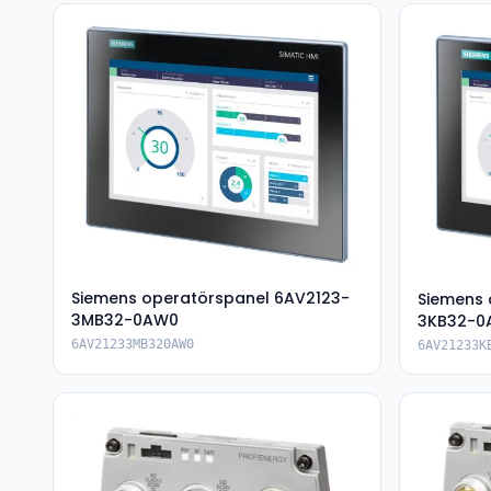
Siemens operatörspanel 6AV2123-
Siemens 
3MB32-0AW0
3KB32-0
6AV21233MB320AW0
6AV21233K