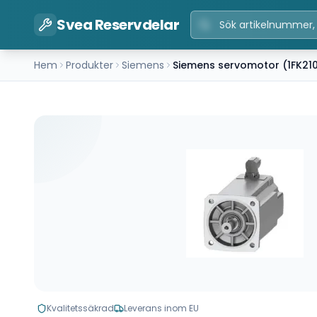
Svea Reservdelar
Hem
Produkter
Siemens
Siemens servomotor (1FK21
Kvalitetssäkrad
Leverans inom EU