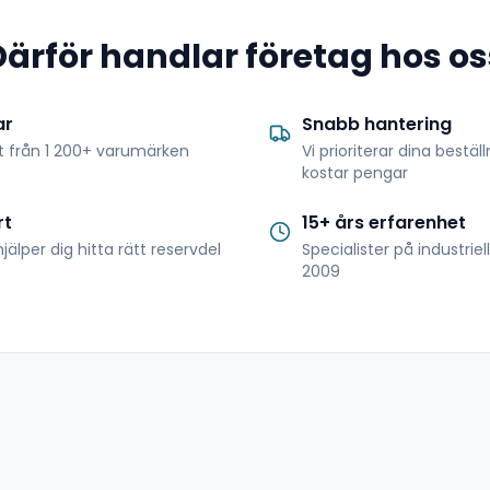
Därför handlar företag hos os
ar
Snabb hantering
t från 1 200+ varumärken
Vi prioriterar dina bestäl
kostar pengar
rt
15+ års erfarenhet
jälper dig hitta rätt reservdel
Specialister på industrie
2009