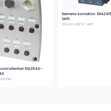
Siemens kontaktor 3RA241
1AP0
3RA2415-8XF31-1AP0
kontrollenhet 6SL3544-
A0
B201PA0