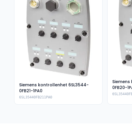
Siemens 
Siemens kontrollenhet 6SL3544-
0FB20-1P
0FB21-1PA0
6SL35440F
6SL35440FB211PA0