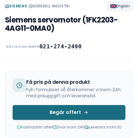
|
SIEMENS
GENERELL INDUSTRI
English
Siemens servomotor (1FK2203-
4AG11-0MA0)
021-274-2490
ARTIKELNUMMER
Få pris på denna produkt
Fyll i formuläret så återkommer vi inom 24h
med prisuppgift och leveranstid.
Begär offert
Kostnadsfri offert
Svar inom 24h
Leverans inom EU