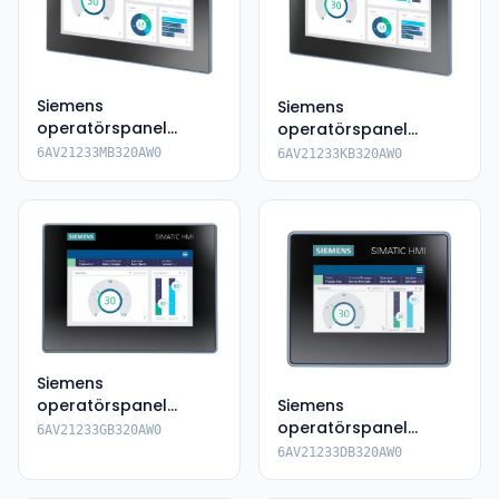
Siemens
Siemens
operatörspanel
operatörspanel
6AV2123-3MB32-
6AV2123-3KB32-0AW0
6AV21233MB320AW0
6AV21233KB320AW0
0AW0
Siemens
operatörspanel
Siemens
6AV2123-3GB32-
operatörspanel
6AV21233GB320AW0
0AW0
6AV2123-3DB32-0AW0
6AV21233DB320AW0