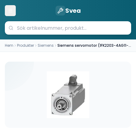
Svea
Öppna meny
Hem
Produkter
Siemens
Siemens servomotor (1FK2203-4AG11-0MA0)