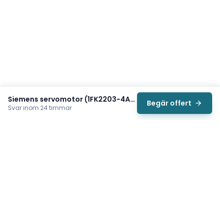
Siemens servomotor (1FK2203-4AG11-0MA0)
Begär offert
Svar inom 24 timmar
Svea