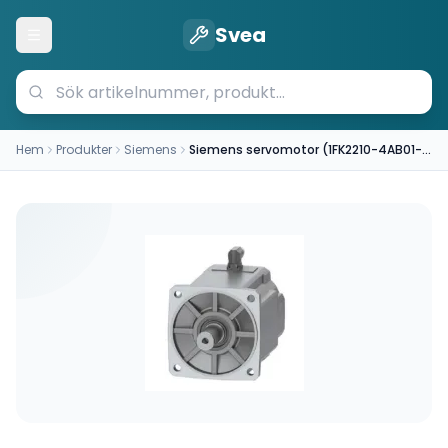
Svea
Öppna meny
Hem
Produkter
Siemens
Siemens servomotor (1FK2210-4AB01-0MA0)