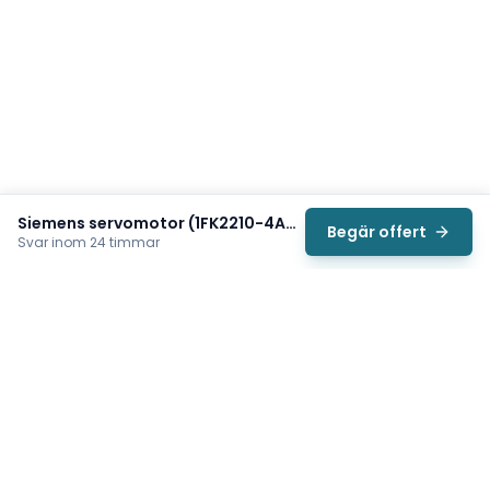
Siemens servomotor (1FK2210-4AB01-0MA0)
Begär offert
Svar inom 24 timmar
Svea