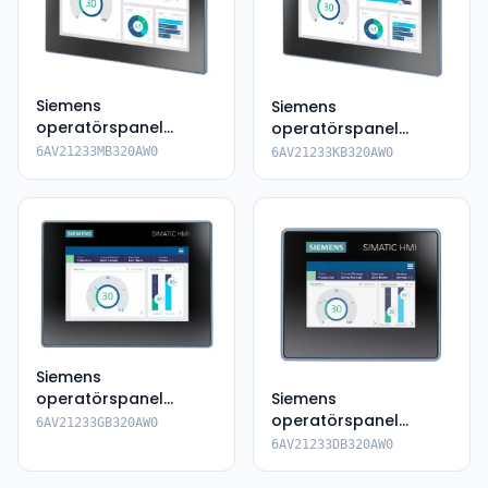
Siemens
Siemens
operatörspanel
operatörspanel
6AV2123-3MB32-
6AV2123-3KB32-0AW0
6AV21233MB320AW0
6AV21233KB320AW0
0AW0
Siemens
operatörspanel
Siemens
6AV2123-3GB32-
operatörspanel
6AV21233GB320AW0
0AW0
6AV2123-3DB32-0AW0
6AV21233DB320AW0