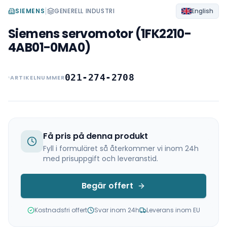
|
SIEMENS
GENERELL INDUSTRI
English
Siemens servomotor (1FK2210-
4AB01-0MA0)
021-274-2708
ARTIKELNUMMER
Få pris på denna produkt
Fyll i formuläret så återkommer vi inom 24h
med prisuppgift och leveranstid.
Begär offert
Kostnadsfri offert
Svar inom 24h
Leverans inom EU