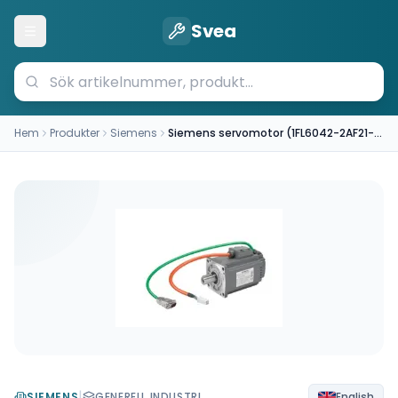
Svea
Öppna meny
Hem
Produkter
Siemens
Siemens servomotor (1FL6042-2AF21-1LB1)
|
SIEMENS
GENERELL INDUSTRI
English