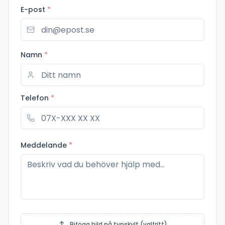
E-post
*
Namn
*
Telefon
*
Meddelande
*
Bifoga bild på typskylt (valfritt)