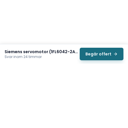
Siemens servomotor (1FL6042-2AF21-1LB1)
Begär offert
Svar inom 24 timmar
Svea