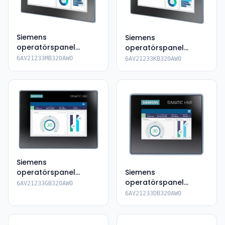
Siemens
Siemens
operatörspanel
operatörspanel
6AV2123-3MB32-
6AV2123-3KB32-0AW0
6AV21233MB320AW0
6AV21233KB320AW0
0AW0
Siemens
operatörspanel
Siemens
6AV2123-3GB32-
operatörspanel
6AV21233GB320AW0
0AW0
6AV2123-3DB32-0AW0
6AV21233DB320AW0