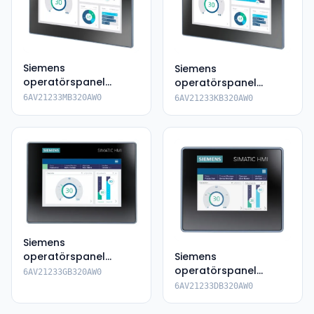
Siemens
Siemens
operatörspanel
operatörspanel
6AV2123-3MB32-
6AV2123-3KB32-0AW0
6AV21233MB320AW0
6AV21233KB320AW0
0AW0
Siemens
operatörspanel
Siemens
6AV2123-3GB32-
operatörspanel
6AV21233GB320AW0
0AW0
6AV2123-3DB32-0AW0
6AV21233DB320AW0