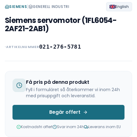
|
SIEMENS
GENERELL INDUSTRI
English
Siemens servomotor (1FL6054-
2AF21-2AB1)
021-276-5781
ARTIKELNUMMER
Få pris på denna produkt
Fyll i formuläret så återkommer vi inom 24h
med prisuppgift och leveranstid.
Begär offert
Kostnadsfri offert
Svar inom 24h
Leverans inom EU