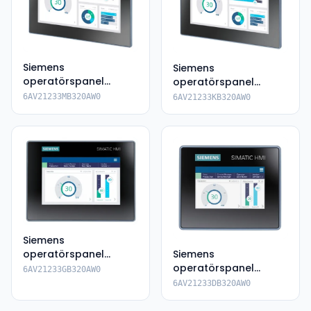
Siemens
Siemens
operatörspanel
operatörspanel
6AV2123-3MB32-
6AV2123-3KB32-0AW0
6AV21233MB320AW0
6AV21233KB320AW0
0AW0
Siemens
operatörspanel
Siemens
6AV2123-3GB32-
operatörspanel
6AV21233GB320AW0
0AW0
6AV2123-3DB32-0AW0
6AV21233DB320AW0