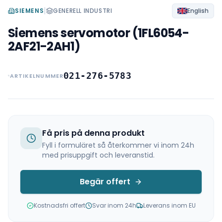
|
SIEMENS
GENERELL INDUSTRI
English
Siemens servomotor (1FL6054-
2AF21-2AH1)
021-276-5783
ARTIKELNUMMER
Få pris på denna produkt
Fyll i formuläret så återkommer vi inom 24h
med prisuppgift och leveranstid.
Begär offert
Kostnadsfri offert
Svar inom 24h
Leverans inom EU