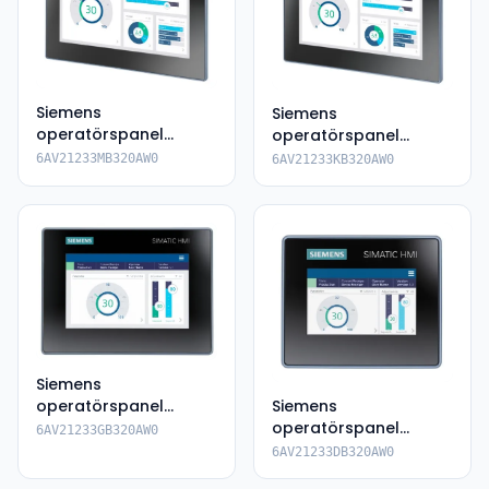
Siemens
Siemens
operatörspanel
operatörspanel
6AV2123-3MB32-
6AV2123-3KB32-0AW0
6AV21233MB320AW0
6AV21233KB320AW0
0AW0
Siemens
operatörspanel
Siemens
6AV2123-3GB32-
operatörspanel
6AV21233GB320AW0
0AW0
6AV2123-3DB32-0AW0
6AV21233DB320AW0