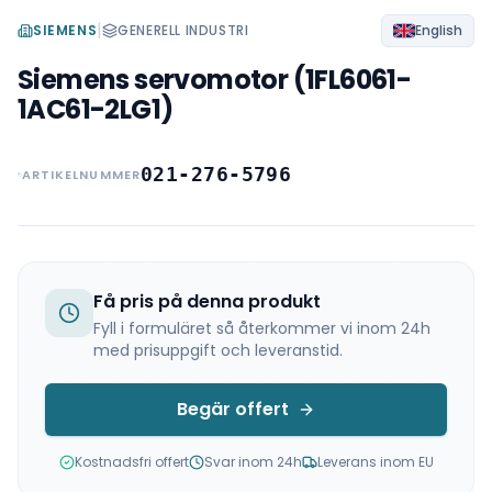
|
SIEMENS
GENERELL INDUSTRI
English
Siemens servomotor (1FL6061-
1AC61-2LG1)
021-276-5796
ARTIKELNUMMER
Få pris på denna produkt
Fyll i formuläret så återkommer vi inom 24h
med prisuppgift och leveranstid.
Begär offert
Kostnadsfri offert
Svar inom 24h
Leverans inom EU