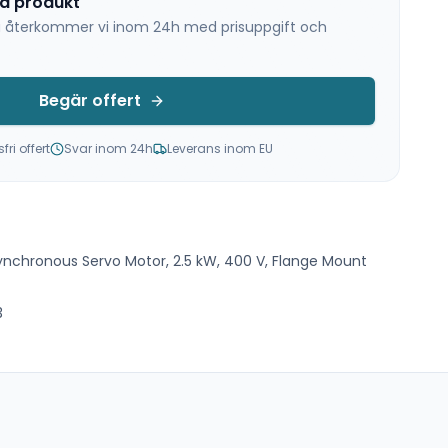
na produkt
 så återkommer vi inom 24h med prisuppgift och
Begär offert
ri offert
Svar inom 24h
Leverans inom EU
ynchronous Servo Motor, 2.5 kW, 400 V, Flange Mount
3