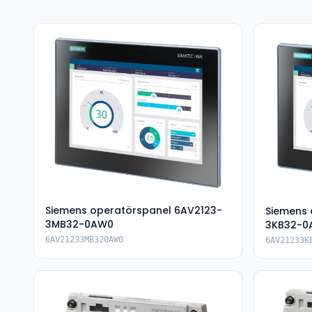
Siemens operatörspanel 6AV2123-
Siemens 
3MB32-0AW0
3KB32-0
6AV21233MB320AW0
6AV21233K