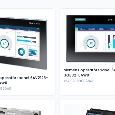
Siemens operatörspanel 6
3GB32-0AW0
operatörspanel 6AV2123-
6AV21233GB320AW0
AW0
B320AW0