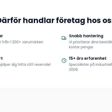
Därför handlar företag hos os
ar
Snabb hantering
t från 1 200+ varumärken
Vi prioriterar dina bestäl
kostar pengar
rt
15+ års erfarenhet
jälper dig hitta rätt reservdel
Specialister på industrie
2009