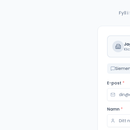
Fyll
Ja
Kli
Siemen
E-post
*
Namn
*