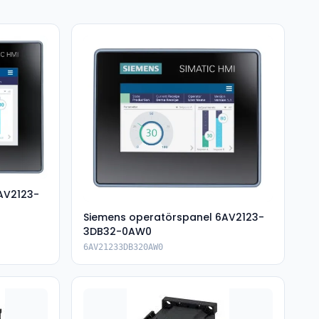
AV2123-
Siemens operatörspanel 6AV2123-
3DB32-0AW0
6AV21233DB320AW0