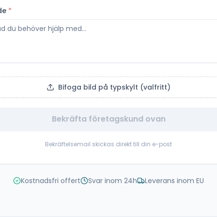
de
*
Bifoga bild på typskylt (valfritt)
Bekräfta företagskund ovan
Bekräftelsemail skickas direkt till din e-post
Kostnadsfri offert
Svar inom 24h
Leverans inom EU