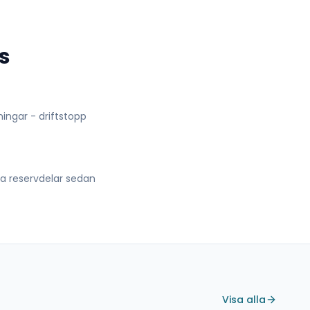
s
lningar - driftstopp
lla reservdelar sedan
Visa alla