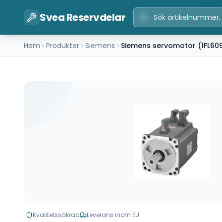
Svea Reservdelar
Hem
Produkter
Siemens
Siemens servomotor (1FL60
Kvalitetssäkrad
Leverans inom EU