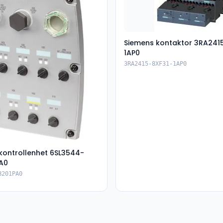
Siemens kontaktor 3RA241
1AP0
3RA2415-8XF31-1AP0
kontrollenhet 6SL3544-
A0
B201PA0