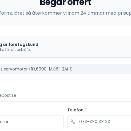
Begär offert
 i formuläret så återkommer vi inom 24 timmar med prisup
g är företagskund
cka för att bekräfta
s servomotor (1FL6090-1AC61-2AH1)
Telefon
*