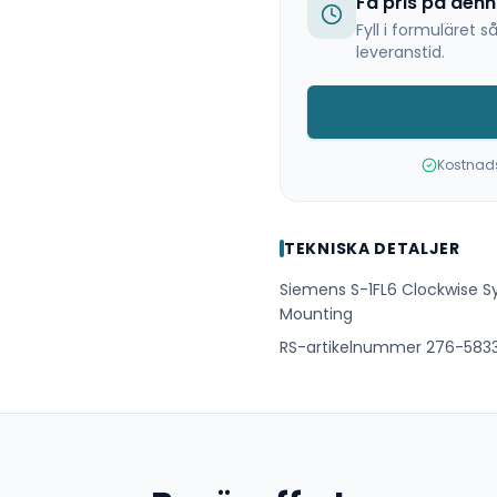
Få pris på den
Fyll i formuläret
leveranstid.
Kostnadsf
TEKNISKA DETALJER
Siemens S-1FL6 Clockwise S
Mounting
RS-artikelnummer 276-583