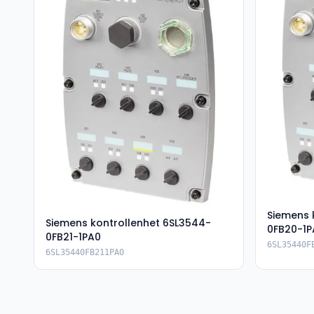
Siemens 
Siemens kontrollenhet 6SL3544-
0FB20-1P
0FB21-1PA0
6SL35440F
6SL35440FB211PA0