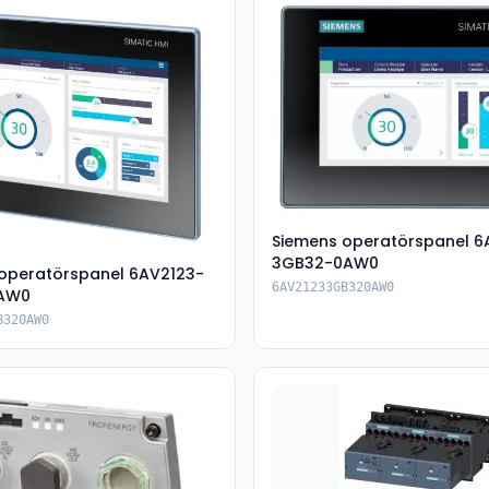
Siemens operatörspanel 6
3GB32-0AW0
operatörspanel 6AV2123-
6AV21233GB320AW0
AW0
B320AW0