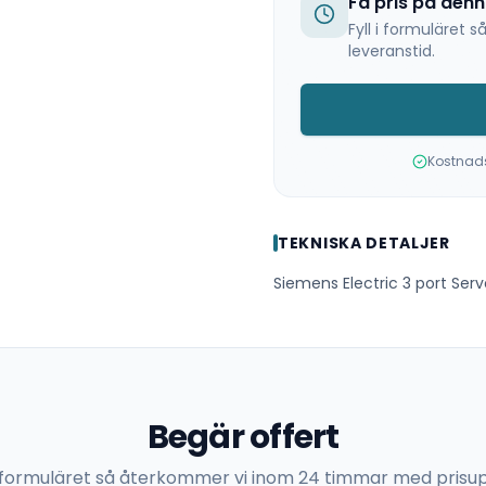
Få pris på den
Fyll i formuläret
leveranstid.
Kostnadsf
TEKNISKA DETALJER
Siemens Electric 3 port Ser
Begär offert
 i formuläret så återkommer vi inom 24 timmar med prisup