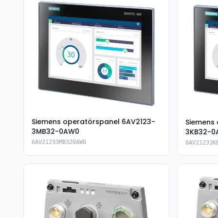
Siemens operatörspanel 6AV2123-
Siemens 
3MB32-0AW0
3KB32-0
6AV21233MB320AW0
6AV21233K