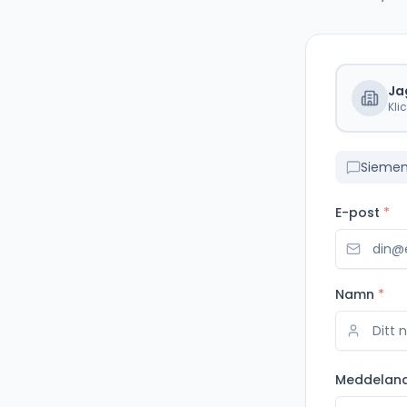
Ja
Kli
Siemen
E-post
*
Namn
*
Meddelan