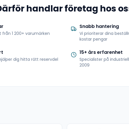
Därför handlar företag hos os
ar
Snabb hantering
t från 1 200+ varumärken
Vi prioriterar dina bestäl
kostar pengar
rt
15+ års erfarenhet
jälper dig hitta rätt reservdel
Specialister på industrie
2009