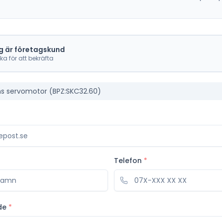
g är företagskund
cka för att bekräfta
s servomotor (BPZ:SKC32.60)
Telefon
*
de
*