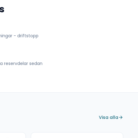
s
lningar - driftstopp
lla reservdelar sedan
Visa alla