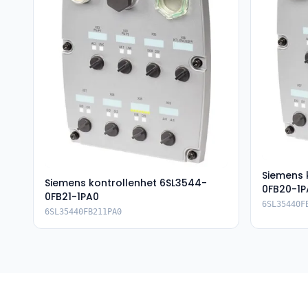
Siemens 
Siemens kontrollenhet 6SL3544-
0FB20-1P
0FB21-1PA0
6SL35440F
6SL35440FB211PA0