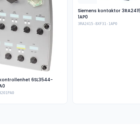
Siemens kontaktor 3RA241
1AP0
3RA2415-8XF31-1AP0
kontrollenhet 6SL3544-
A0
B201PA0