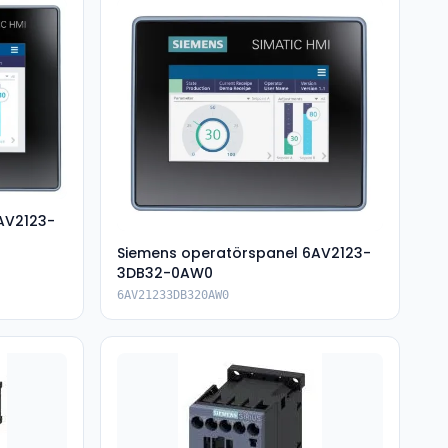
AV2123-
Siemens operatörspanel 6AV2123-
3DB32-0AW0
6AV21233DB320AW0