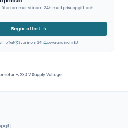
na produkt
 så återkommer vi inom 24h med prisuppgift och
Begär offert
ri offert
Svar inom 24h
Leverans inom EU
vomotor -, 230 V Supply Voltage
pgift