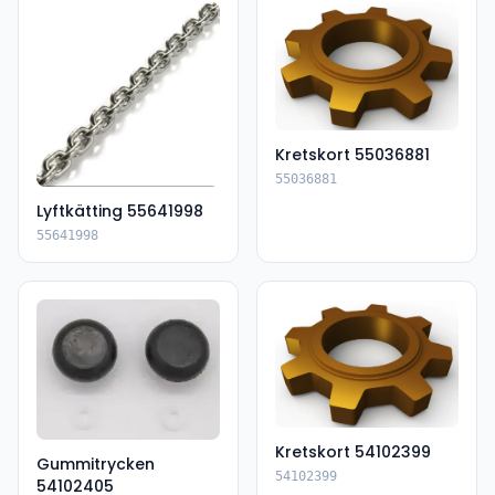
Kretskort 55036881
55036881
Lyftkätting 55641998
55641998
Kretskort 54102399
Gummitrycken
54102399
54102405