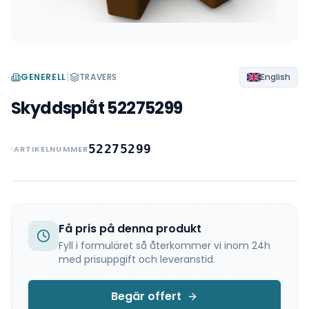
|
GENERELL
TRAVERS
English
Skyddsplåt 52275299
52275299
ARTIKELNUMMER
Få pris på denna produkt
Fyll i formuläret så återkommer vi inom 24h
med prisuppgift och leveranstid.
Begär offert