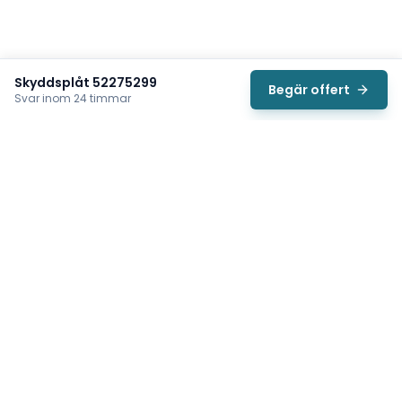
Skyddsplåt 52275299
Begär offert
Svar inom 24 timmar
Svea
Vi hjälper svenska underhållsteam hitta rätt reservdelar till
traverser, telfrar, industriportar och hissar — så att
produktionen kan fortsätta rulla. Sedan 2009.
Org.nr: 559485-6410