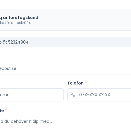
g är företagskund
cka för att bekräfta
plåt 52324904
Telefon
*
de
*