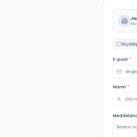
Ja
Kli
Skydds
E-post
*
Namn
*
Meddelan