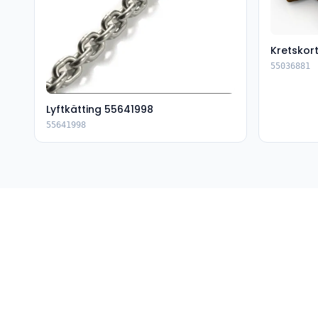
Kretskor
55036881
Lyftkätting 55641998
55641998