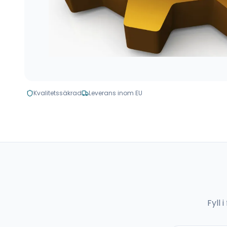
Kvalitetssäkrad
Leverans inom EU
Fyll