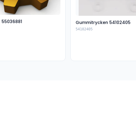
t 55036881
Gummitrycken 54102405
54102405