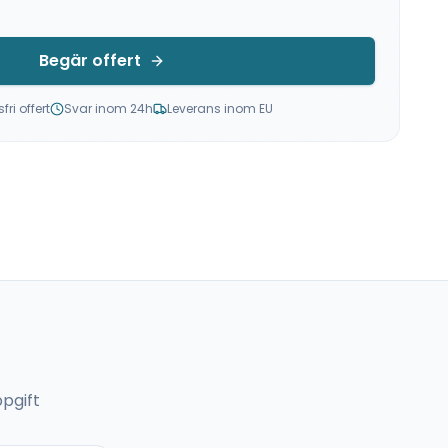
Begär offert
ri offert
Svar inom 24h
Leverans inom EU
pgift