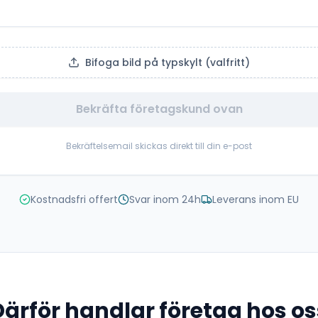
Bifoga bild på typskylt (valfritt)
Bekräfta företagskund ovan
Bekräftelsemail skickas direkt till din e-post
Kostnadsfri offert
Svar inom 24h
Leverans inom EU
Därför handlar företag hos os