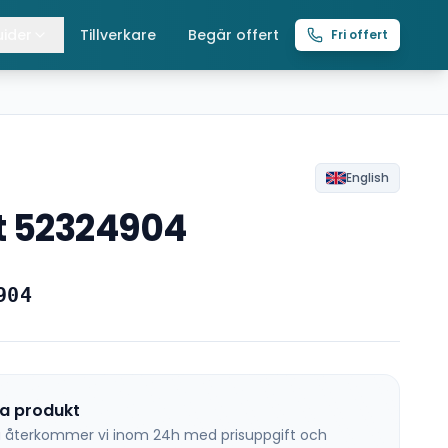
ider
Tillverkare
Begär offert
Fri offert
lla guider
raverser
ättingtelfrar
English
t 52324904
intelfrar
904
na produkt
 så återkommer vi inom 24h med prisuppgift och