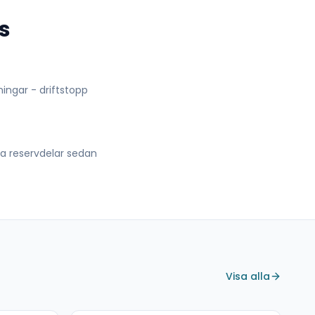
s
lningar - driftstopp
lla reservdelar sedan
Visa alla