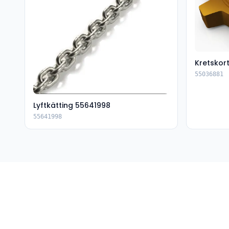
Kretskor
55036881
Lyftkätting 55641998
55641998