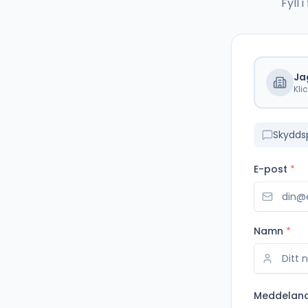
Fyll
Ja
Kli
Skydds
E-post
*
Namn
*
Meddelan