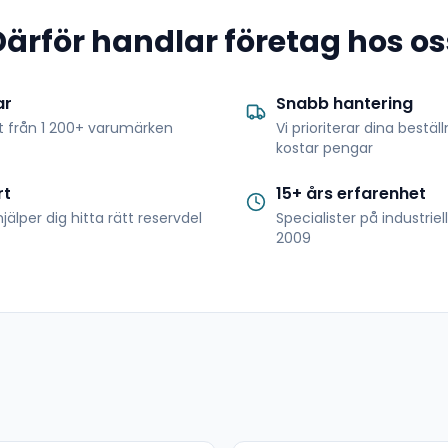
Därför handlar företag hos os
ar
Snabb hantering
t från 1 200+ varumärken
Vi prioriterar dina bestäl
kostar pengar
rt
15+ års erfarenhet
jälper dig hitta rätt reservdel
Specialister på industrie
2009