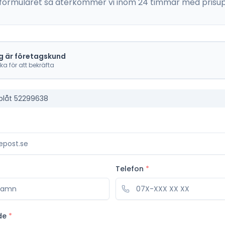
 i formuläret så återkommer vi inom 24 timmar med prisup
g är företagskund
cka för att bekräfta
plåt 52299638
Telefon
*
de
*