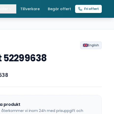
ider
Tillverkare
Begär offert
Fri offert
lla guider
raverser
ättingtelfrar
English
t 52299638
intelfrar
638
na produkt
 så återkommer vi inom 24h med prisuppgift och