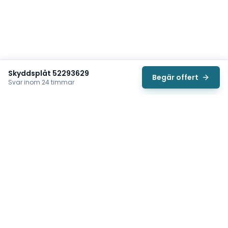
Skyddsplåt 52293629
Begär offert
Svar inom 24 timmar
Svea
Vi hjälper svenska underhållsteam hitta rätt reservdelar till
traverser, telfrar, industriportar och hissar — så att