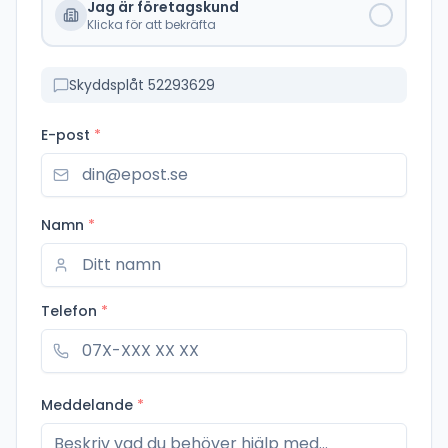
Jag är företagskund
Klicka för att bekräfta
Skyddsplåt 52293629
E-post
*
Namn
*
Telefon
*
Meddelande
*