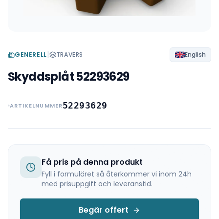
|
GENERELL
TRAVERS
English
Skyddsplåt 52293629
52293629
ARTIKELNUMMER
Få pris på denna produkt
Fyll i formuläret så återkommer vi inom 24h
med prisuppgift och leveranstid.
Begär offert