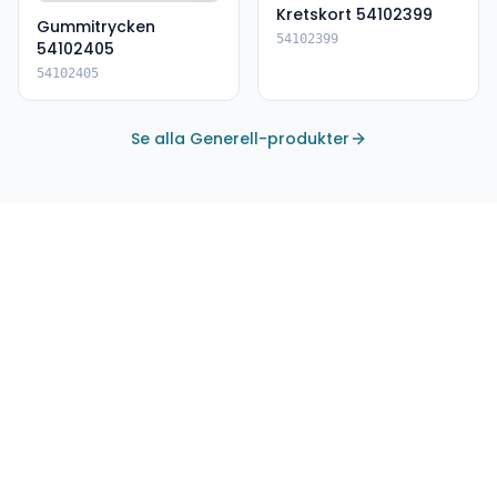
Kretskort 54102399
Gummitrycken
54102399
54102405
54102405
Se alla Generell-produkter