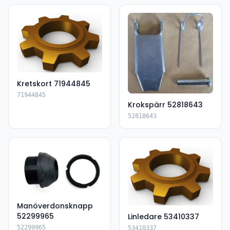
Kretskort 71944845
71944845
Krokspärr 52818643
52818643
Manöverdonsknapp
52299965
Linledare 53410337
52299965
53410337