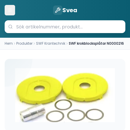
Svea
Öppna meny
Hem
Produkter
SWF Krantechnik
SWF krokblocksplåtar N0000216