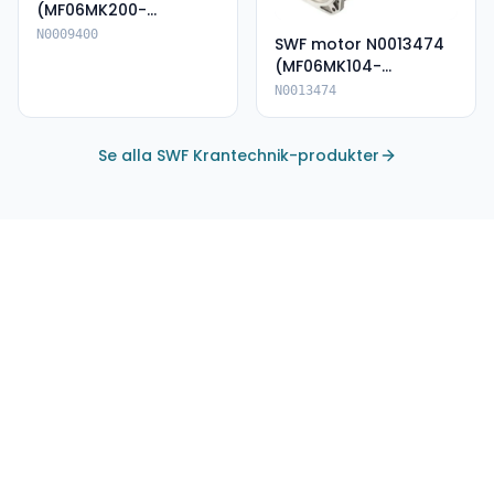
(MF06MK200-
135A80062E-IP66)
N0009400
SWF motor N0013474
(MF06MK104-
136P85055--IP66)
N0013474
Se alla SWF Krantechnik-produkter