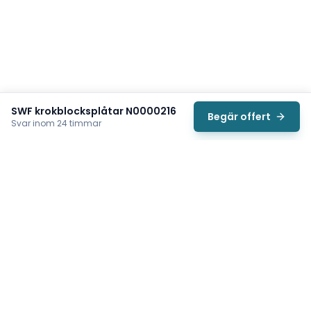
SWF krokblocksplåtar N0000216
Begär offert
Svar inom 24 timmar
Svea
Vi hjälper svenska underhållsteam hitta rätt reservdelar till