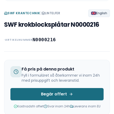
|
SWF KRANTECHNIK
LINTELFER
English
SWF krokblocksplåtar N0000216
N0000216
ARTIKELNUMMER
Få pris på denna produkt
Fyll i formuläret så återkommer vi inom 24h
med prisuppgift och leveranstid.
Begär offert
Kostnadsfri offert
Svar inom 24h
Leverans inom EU