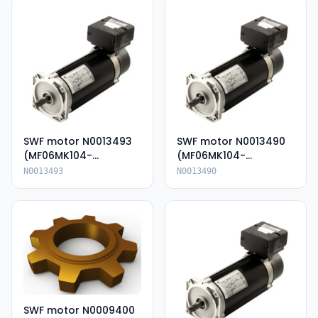
SWF motor N0013493
SWF motor N0013490
(MF06MK104-
(MF06MK104-
136P85054-KIP66)
136P85054E-IP66)
N0013493
N0013490
SWF motor N0009400