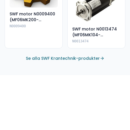
SWF motor N0009400
(MF06MK200-
135A80062E-IP66)
N0009400
SWF motor N0013474
(MF06MK104-
136P85055--IP66)
N0013474
Se alla SWF Krantechnik-produkter