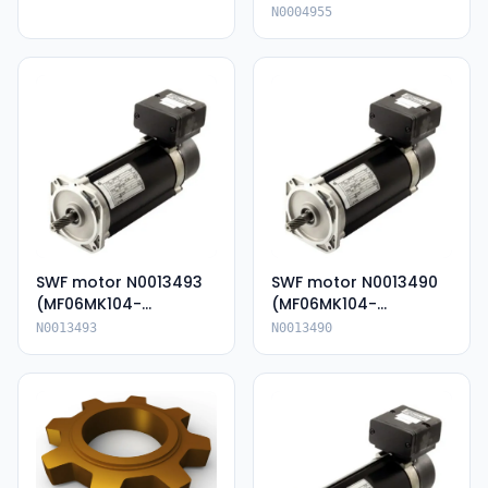
N0004955
SWF motor N0013493
SWF motor N0013490
(MF06MK104-
(MF06MK104-
136P85054-KIP66)
136P85054E-IP66)
N0013493
N0013490