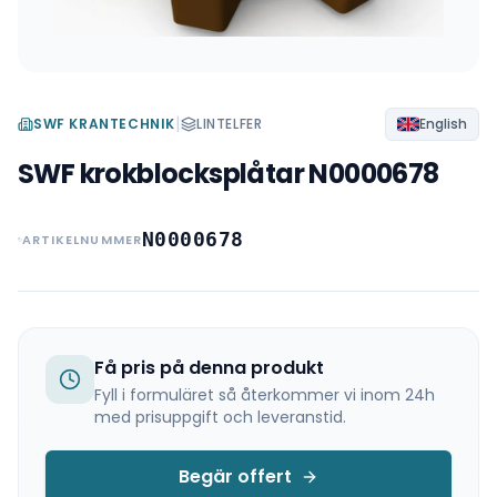
|
SWF KRANTECHNIK
LINTELFER
English
SWF krokblocksplåtar N0000678
N0000678
ARTIKELNUMMER
Få pris på denna produkt
Fyll i formuläret så återkommer vi inom 24h
med prisuppgift och leveranstid.
Begär offert