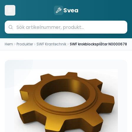
Svea
Öppna meny
Hem
Produkter
SWF Krantechnik
SWF krokblocksplåtar N0000678