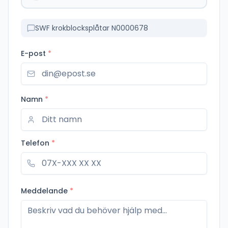
SWF krokblocksplåtar N0000678
E-post
*
Namn
*
Telefon
*
Meddelande
*