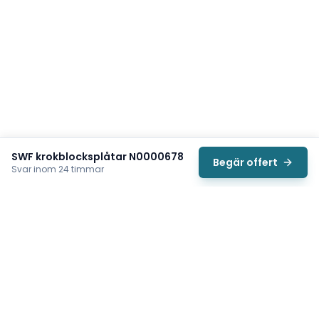
SWF krokblocksplåtar N0000678
Begär offert
Svar inom 24 timmar