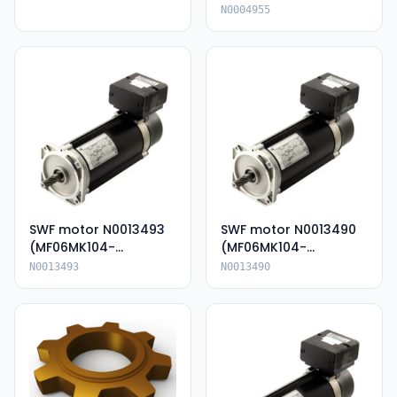
N0004955
SWF motor N0013493
SWF motor N0013490
(MF06MK104-
(MF06MK104-
136P85054-KIP66)
136P85054E-IP66)
N0013493
N0013490