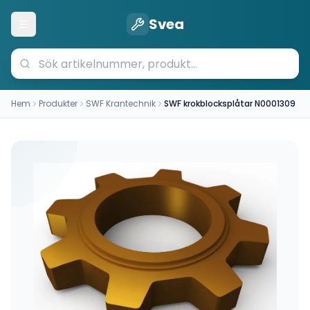
Svea
Öppna meny
Hem
Produkter
SWF Krantechnik
SWF krokblocksplåtar N0001309