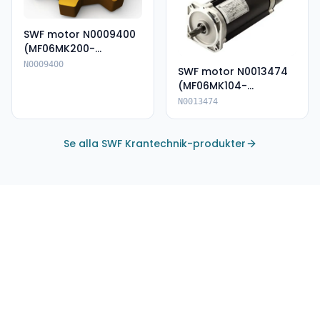
SWF motor N0009400
(MF06MK200-
135A80062E-IP66)
N0009400
SWF motor N0013474
(MF06MK104-
136P85055--IP66)
N0013474
Se alla SWF Krantechnik-produkter