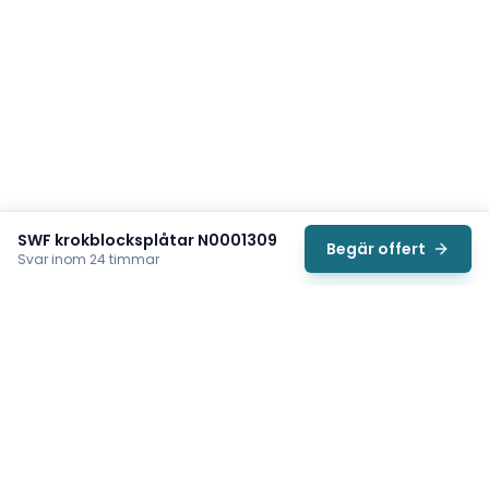
SWF krokblocksplåtar N0001309
Begär offert
Svar inom 24 timmar