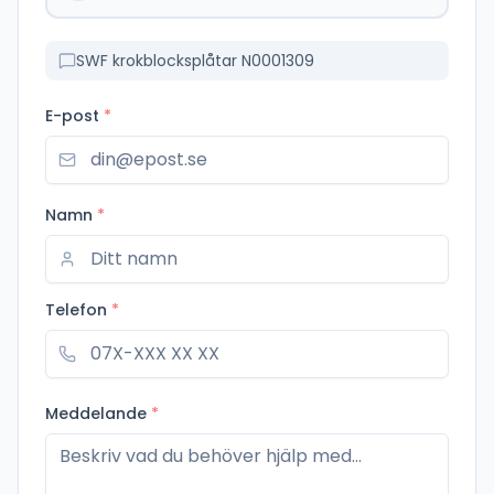
SWF krokblocksplåtar N0001309
E-post
*
Namn
*
Telefon
*
Meddelande
*