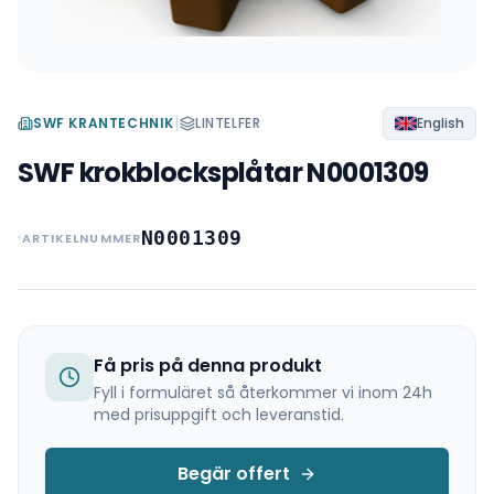
|
SWF KRANTECHNIK
LINTELFER
English
SWF krokblocksplåtar N0001309
N0001309
ARTIKELNUMMER
Få pris på denna produkt
Fyll i formuläret så återkommer vi inom 24h
med prisuppgift och leveranstid.
Begär offert