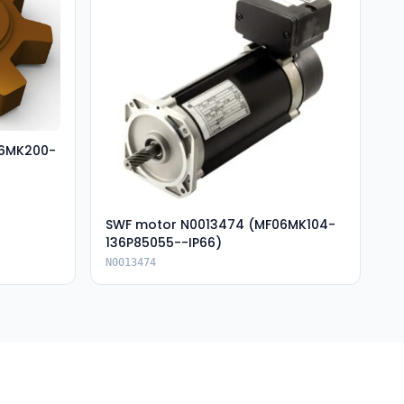
06MK200-
SWF motor N0013474 (MF06MK104-
136P85055--IP66)
N0013474