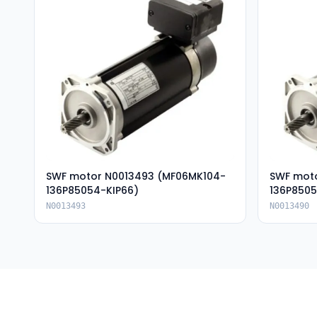
SWF motor N0013493 (MF06MK104-
SWF mot
136P85054-KIP66)
136P8505
N0013493
N0013490