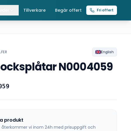
ider
Tillverkare
Begär offert
Fri offert
lla guider
raverser
ättingtelfrar
LFER
English
locksplåtar N0004059
intelfrar
059
na produkt
 så återkommer vi inom 24h med prisuppgift och