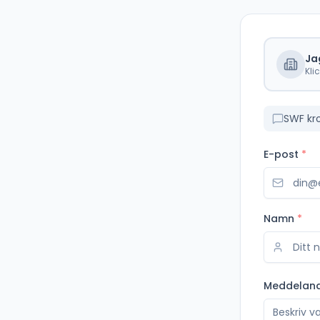
Ja
Kli
SWF kr
E-post
*
Namn
*
Meddelan