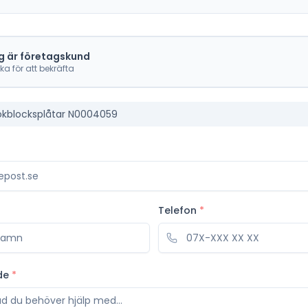
g är företagskund
cka för att bekräfta
okblocksplåtar N0004059
Telefon
*
de
*