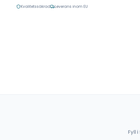
Kvalitetssäkrad
Leverans inom EU
Fyll