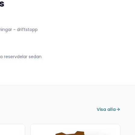
s
lningar - driftstopp
lla reservdelar sedan
Visa alla