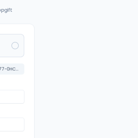
pgift
Siemens SENTRON Motor Operator for use with 3VA52, 3VA61/62 (3VA9277-0HC35)