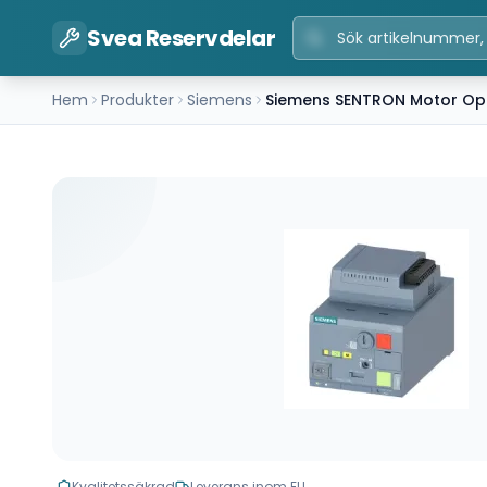
Svea Reservdelar
Hem
Produkter
Siemens
Siemens SENTRON Motor Ope
Kvalitetssäkrad
Leverans inom EU