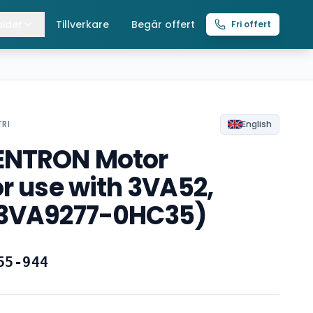
ider
Tillverkare
Begär offert
Fri offert
lla guider
raverser
ättingtelfrar
TRI
English
ENTRON Motor
intelfrar
or use with 3VA52,
(3VA9277-0HC35)
55-944