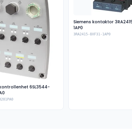
Siemens kontaktor 3RA241
1AP0
3RA2415-8XF31-1AP0
kontrollenhet 6SL3544-
A0
B201PA0