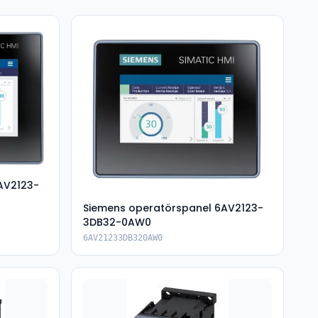
AV2123-
Siemens operatörspanel 6AV2123-
3DB32-0AW0
6AV21233DB320AW0