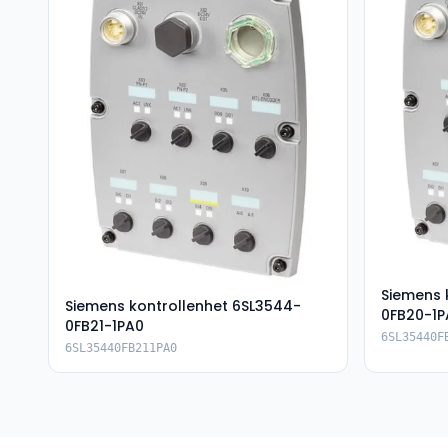
Siemens 
Siemens kontrollenhet 6SL3544-
0FB20-1P
0FB21-1PA0
6SL35440F
6SL35440FB211PA0