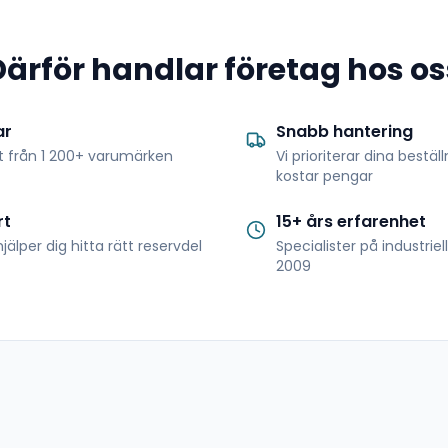
Därför handlar företag hos os
ar
Snabb hantering
t från 1 200+ varumärken
Vi prioriterar dina bestäl
kostar pengar
rt
15+ års erfarenhet
jälper dig hitta rätt reservdel
Specialister på industrie
2009