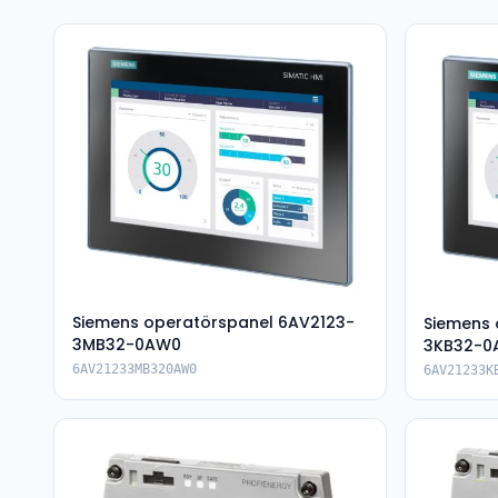
Siemens operatörspanel 6AV2123-
Siemens 
3MB32-0AW0
3KB32-0
6AV21233MB320AW0
6AV21233K