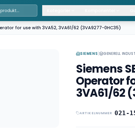
Kategorier
Komponenter
Gu
Travers
Våra komponenter
A
rator for use with 3VA52, 3VA61/62 (3VA9277-0HC35)
Kättingtelfrar
Övrig lyftanordning
T
Lintelfrar
K
|
SIEMENS
GENERELL INDUS
Siemens S
Industriportar
L
Operator f
Truckar
3VA61/62 
Hissar
Processindustri
021-1
ARTIKELNUMMER
Lyftbord
Övrigt