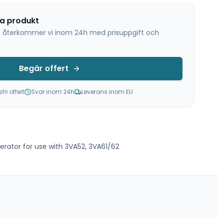
na produkt
 så återkommer vi inom 24h med prisuppgift och
Begär offert
ri offert
Svar inom 24h
Leverans inom EU
ator for use with 3VA52, 3VA61/62