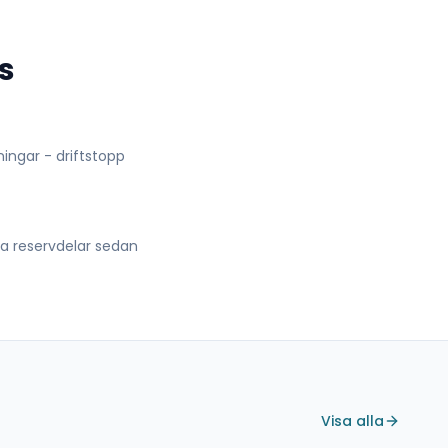
s
lningar - driftstopp
lla reservdelar sedan
Visa alla