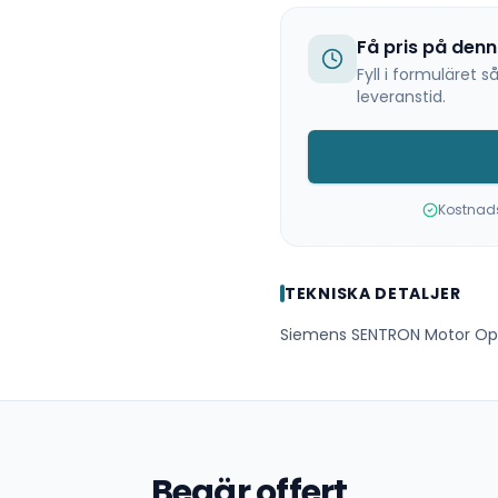
Få pris på den
Fyll i formuläret
leveranstid.
Kostnadsf
TEKNISKA DETALJER
Siemens SENTRON Motor Oper
Begär offert