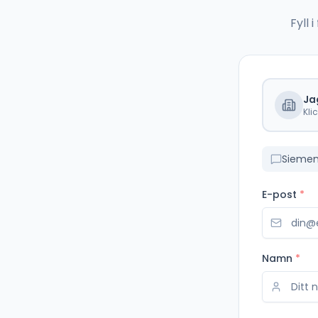
Fyll
Ja
Kli
E-post
*
Namn
*