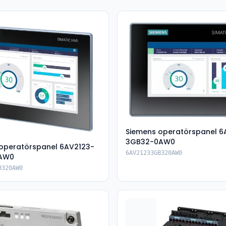
Siemens operatörspanel 6
3GB32-0AW0
operatörspanel 6AV2123-
6AV21233GB320AW0
AW0
B320AW0