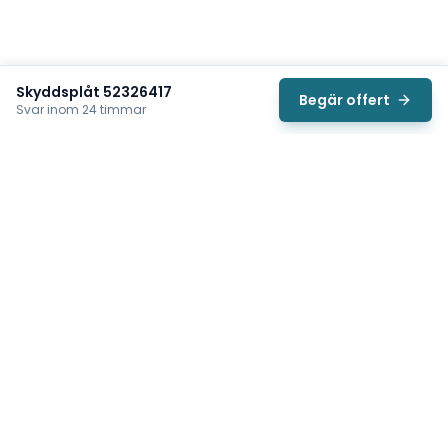
Skyddsplåt 52326417
Begär offert
Svar inom 24 timmar
Svea
Vi hjälper svenska underhållsteam hitta rätt reservdelar till
traverser, telfrar, industriportar och hissar — så att
produktionen kan fortsätta rulla. Sedan 2009.
Org.nr: 559485-6410