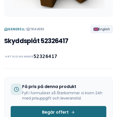
|
GENERELL
TRAVERS
English
Skyddsplåt 52326417
52326417
ARTIKELNUMMER
Få pris på denna produkt
Fyll i formuläret så återkommer vi inom 24h
med prisuppgift och leveranstid.
Begär offert