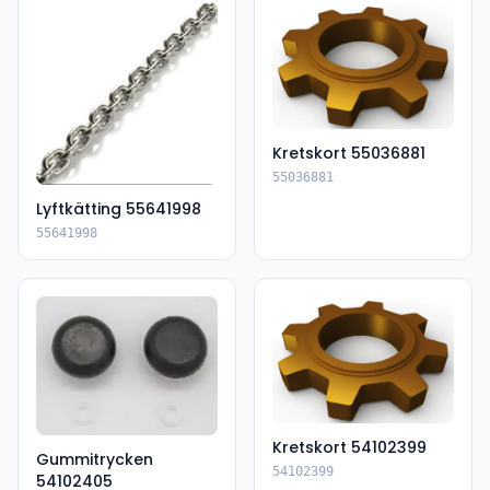
Kretskort 55036881
55036881
Lyftkätting 55641998
55641998
Kretskort 54102399
Gummitrycken
54102399
54102405