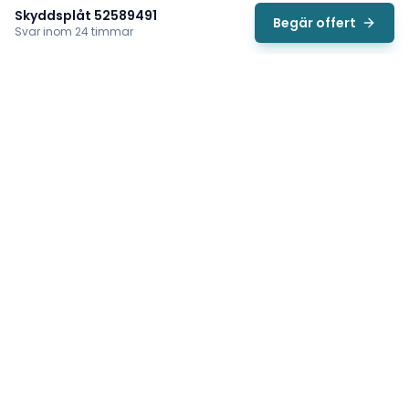
Skyddsplåt 52589491
Begär offert
Svar inom 24 timmar
Svea
Vi hjälper svenska underhållsteam hitta rätt reservdelar till
traverser, telfrar, industriportar och hissar — så att
produktionen kan fortsätta rulla. Sedan 2009.
Org.nr: 559485-6410
Tips för snabbare offert