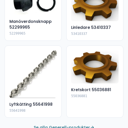
Manöverdonsknapp
52299965
Linledare 53410337
52299965
53410337
Kretskort 55036881
55036881
Lyftkätting 55641998
55641998
Se alla Generell-produkter