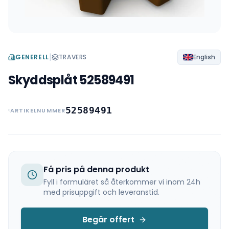
|
GENERELL
TRAVERS
English
Skyddsplåt 52589491
52589491
ARTIKELNUMMER
Få pris på denna produkt
Fyll i formuläret så återkommer vi inom 24h
med prisuppgift och leveranstid.
Begär offert