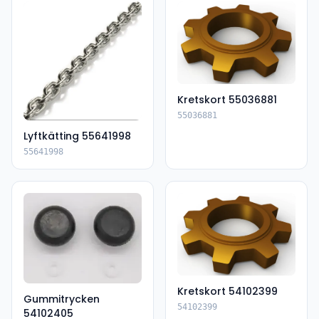
Kretskort 55036881
55036881
Lyftkätting 55641998
55641998
Kretskort 54102399
Gummitrycken
54102399
54102405