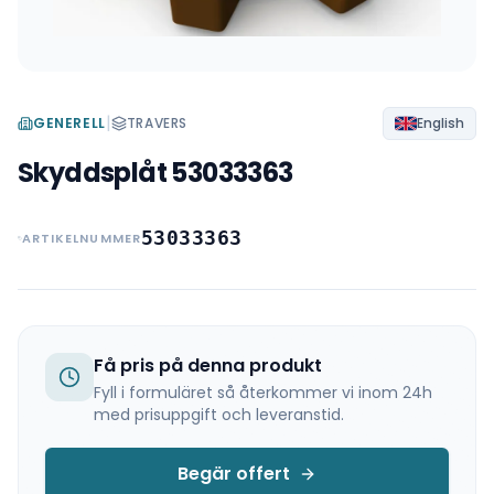
|
GENERELL
TRAVERS
English
Skyddsplåt 53033363
53033363
ARTIKELNUMMER
Få pris på denna produkt
Fyll i formuläret så återkommer vi inom 24h
med prisuppgift och leveranstid.
Begär offert