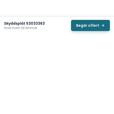
Skyddsplåt 53033363
Begär offert
Svar inom 24 timmar
Svea
Vi hjälper svenska underhållsteam hitta rätt reservdelar till
traverser, telfrar, industriportar och hissar — så att
produktionen kan fortsätta rulla. Sedan 2009.
Org.nr: 559485-6410